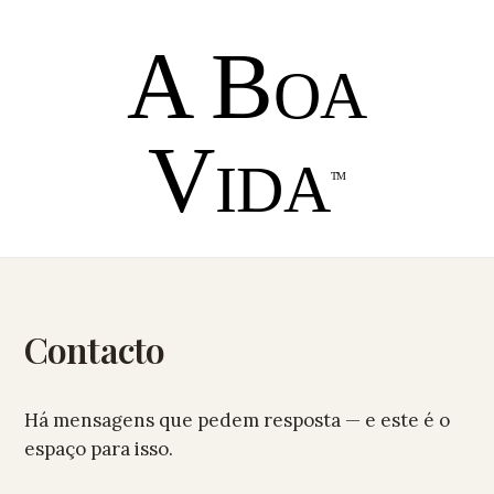
Skip
Back
Me
to
To
A Boa
Top
content
Vida
Contacto
Há mensagens que pedem resposta — e este é o
espaço para isso.